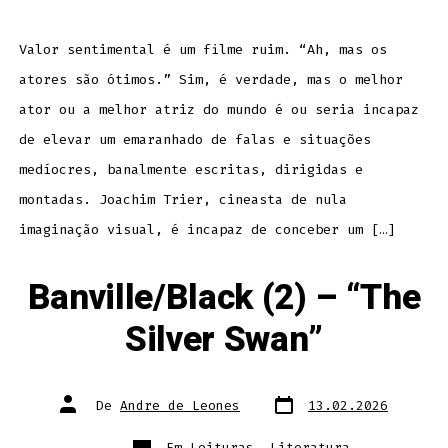
Valor sentimental é um filme ruim. “Ah, mas os
atores são ótimos.” Sim, é verdade, mas o melhor
ator ou a melhor atriz do mundo é ou seria incapaz
de elevar um emaranhado de falas e situações
medíocres, banalmente escritas, dirigidas e
montadas. Joachim Trier, cineasta de nula
imaginação visual, é incapaz de conceber um […]
Banville/Black (2) – “The
Silver Swan”
Data
Autor
De
Andre de Leones
13.02.2026
do
do
post
post
Categorias
Em
Leituras
,
Literatura