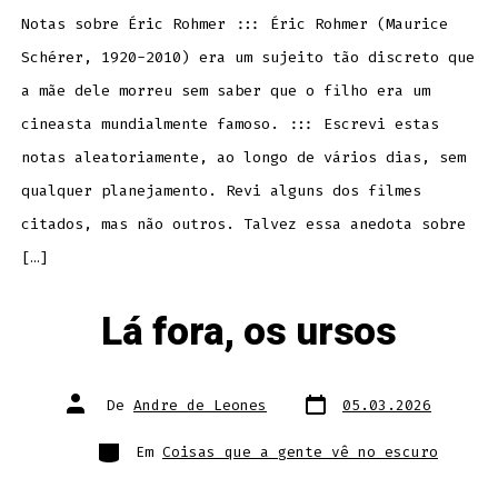
Notas sobre Éric Rohmer ::: Éric Rohmer (Maurice
Schérer, 1920-2010) era um sujeito tão discreto que
a mãe dele morreu sem saber que o filho era um
cineasta mundialmente famoso. ::: Escrevi estas
notas aleatoriamente, ao longo de vários dias, sem
qualquer planejamento. Revi alguns dos filmes
citados, mas não outros. Talvez essa anedota sobre
[…]
Lá fora, os ursos
Data
Autor
De
Andre de Leones
05.03.2026
do
do
post
post
Categorias
Em
Coisas que a gente vê no escuro