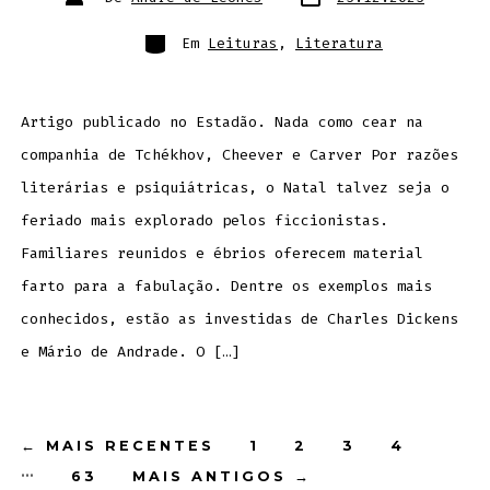
do
do
post
post
Categorias
Em
Leituras
,
Literatura
Artigo publicado no Estadão. Nada como cear na
companhia de Tchékhov, Cheever e Carver Por razões
literárias e psiquiátricas, o Natal talvez seja o
feriado mais explorado pelos ficcionistas.
Familiares reunidos e ébrios oferecem material
farto para a fabulação. Dentre os exemplos mais
conhecidos, estão as investidas de Charles Dickens
e Mário de Andrade. O […]
Paginação
←
MAIS RECENTES
1
2
3
4
…
63
MAIS ANTIGOS
→