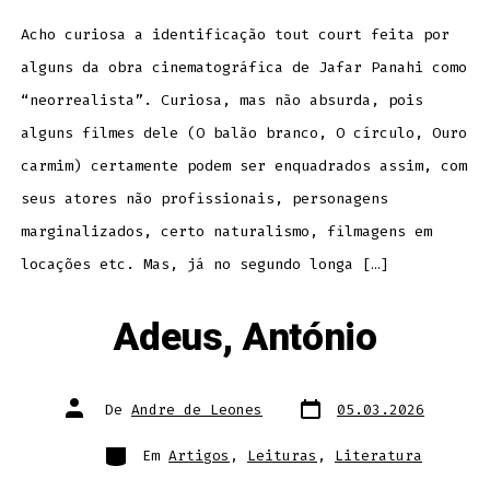
Acho curiosa a identificação tout court feita por
alguns da obra cinematográfica de Jafar Panahi como
“neorrealista”. Curiosa, mas não absurda, pois
alguns filmes dele (O balão branco, O círculo, Ouro
carmim) certamente podem ser enquadrados assim, com
seus atores não profissionais, personagens
marginalizados, certo naturalismo, filmagens em
locações etc. Mas, já no segundo longa […]
Adeus, António
Data
Autor
De
Andre de Leones
05.03.2026
do
do
post
post
Categorias
Em
Artigos
,
Leituras
,
Literatura