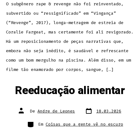
O subgênero rape & revenge não foi reinventado,
subvertido ou “ressignificado” em “Vingança”
(“Revenge”, 2017), longa-metragem de estreia de
Coralie Fargeat, mas certamente foi ali revigorado.
Há um reposicionamento de peças narrativas que,
embora não seja inédito, é saudável e refrescante
como um bom mergulho na piscina. Além disso, em um
filme tão enamorado por corpos, sangue, […]
Reeducação alimentar
Data
Autor
De
Andre de Leones
18.03.2026
do
do
post
post
Categorias
Em
Coisas que a gente vê no escuro