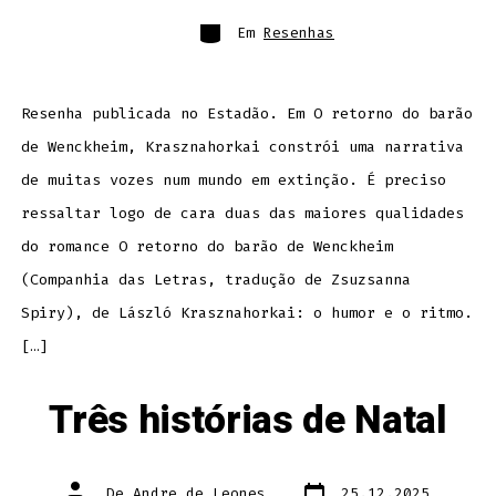
post
post
Categorias
Em
Resenhas
Resenha publicada no Estadão. Em O retorno do barão
de Wenckheim, Krasznahorkai constrói uma narrativa
de muitas vozes num mundo em extinção. É preciso
ressaltar logo de cara duas das maiores qualidades
do romance O retorno do barão de Wenckheim
(Companhia das Letras, tradução de Zsuzsanna
Spiry), de László Krasznahorkai: o humor e o ritmo.
[…]
Três histórias de Natal
Data
Autor
De
Andre de Leones
25.12.2025