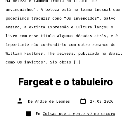
Há beleza e também ironia no título The
unvanquished¹. A beleza está no termo inusual que
poderíamos traduzir como “Os invencidos”. Salvo
engano, a extinta Expressão e Cultura lançou o
livro com esse título algumas décadas atrás, e é
importante não confundi-lo com outro romance de
William Faulkner, The reivers, publicado no Brasil
como Os invictos². São obras […]
Fargeat e o tabuleiro
Data
Autor
De
Andre de Leones
27.03.2026
do
do
post
post
Categorias
Em
Coisas que a gente vê no escuro