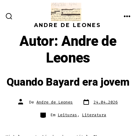
Ir
direto
ALTERNAR
ME
para
ANDRE DE LEONES
PESQUISA
o
Autor:
Andre de
conteúdo
Leones
Quando Bayard era jovem
Data
Autor
De
Andre de Leones
24.04.2026
do
do
post
post
Categorias
Em
Leituras
,
Literatura