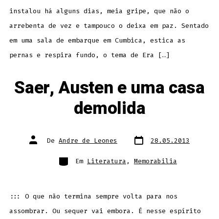
instalou há alguns dias, meia gripe, que não o
arrebenta de vez e tampouco o deixa em paz. Sentado
em uma sala de embarque em Cumbica, estica as
pernas e respira fundo, o tema de Era […]
Saer, Austen e uma casa
demolida
Data
Autor
De
Andre de Leones
28.05.2013
do
do
post
post
Categorias
Em
Literatura
,
Memorabilia
::: O que não termina sempre volta para nos
assombrar. Ou sequer vai embora. É nesse espírito