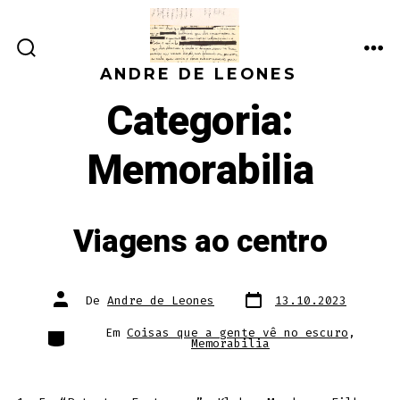
Ir
direto
ALTERNAR
ME
para
ANDRE DE LEONES
PESQUISA
o
Categoria:
conteúdo
Memorabilia
Viagens ao centro
Data
Autor
De
Andre de Leones
13.10.2023
do
do
post
post
Categorias
Em
Coisas que a gente vê no escuro
,
Memorabilia