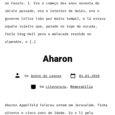
no Fausto. 1. Era o começo dos anos noventa do
século passado, era o interior de Goiás, era o
governo Collor (não por muito tempo), e lá estava
aquele sujeito que, parado no topo da escada,
fazia Sieg Heil para a molecada reunida no
alpendre, o […]
Aharon
Data
Autor
De
Andre de Leones
04.01.2018
do
do
post
post
Categorias
Em
Literatura
,
Memorabilia
Aharon Appelfeld faleceu ontem em Jerusalém. Tinha
oitenta e cinco anos de idade. Eu o li pela