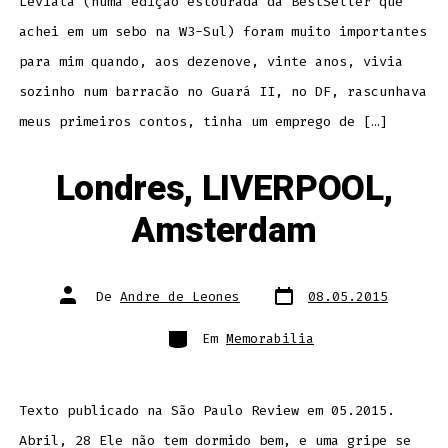
Leviatã (numa edição estourada da BestSeller que
achei em um sebo na W3-Sul) foram muito importantes
para mim quando, aos dezenove, vinte anos, vivia
sozinho num barracão no Guará II, no DF, rascunhava
meus primeiros contos, tinha um emprego de […]
Londres, LIVERPOOL,
Amsterdam
Data
Autor
De
Andre de Leones
08.05.2015
do
do
post
post
Categorias
Em
Memorabilia
Texto publicado na São Paulo Review em 05.2015.
Abril, 28 Ele não tem dormido bem, e uma gripe se