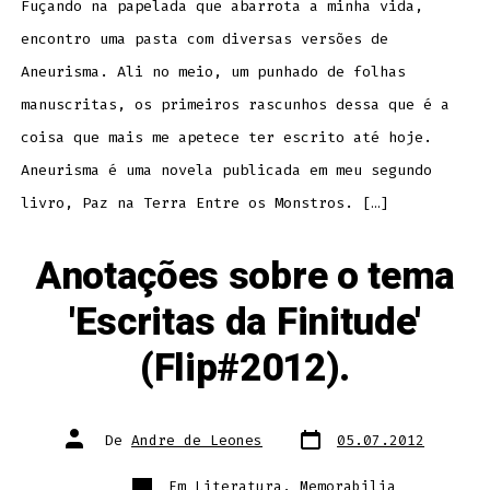
Fuçando na papelada que abarrota a minha vida,
encontro uma pasta com diversas versões de
Aneurisma. Ali no meio, um punhado de folhas
manuscritas, os primeiros rascunhos dessa que é a
coisa que mais me apetece ter escrito até hoje.
Aneurisma é uma novela publicada em meu segundo
livro, Paz na Terra Entre os Monstros. […]
Anotações sobre o tema
'Escritas da Finitude'
(Flip#2012).
Data
Autor
De
Andre de Leones
05.07.2012
do
do
post
post
Categorias
Em
Literatura
,
Memorabilia