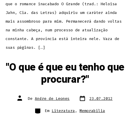
que o romance inacabado O Grande (trad.: Heloisa
Jahn, Cia. das Letras) adquiriu um caráter ainda
mais assombroso para mim. Permanecerá dando voltas
na minha cabeça, num processo de atualização
constante. A província está inteira nele. Vaza de
suas páginas. […]
"O que é que eu tenho que
procurar?"
Data
Autor
De
Andre de Leones
23.07.2012
do
do
post
post
Categorias
Em
Literatura
,
Memorabilia