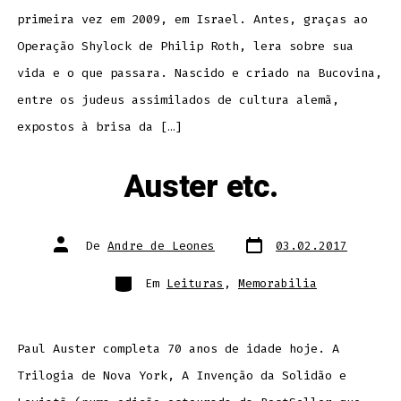
primeira vez em 2009, em Israel. Antes, graças ao
Operação Shylock de Philip Roth, lera sobre sua
vida e o que passara. Nascido e criado na Bucovina,
entre os judeus assimilados de cultura alemã,
expostos à brisa da […]
Auster etc.
Data
Autor
De
Andre de Leones
03.02.2017
do
do
post
post
Categorias
Em
Leituras
,
Memorabilia
Paul Auster completa 70 anos de idade hoje. A
Trilogia de Nova York, A Invenção da Solidão e