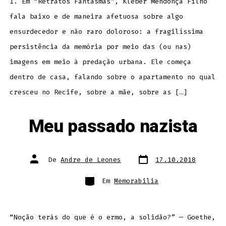
1. Em “Retratos Fantasmas”, Kleber Mendonça Filho
fala baixo e de maneira afetuosa sobre algo
ensurdecedor e não raro doloroso: a fragilíssima
persistência da memória por meio das (ou nas)
imagens em meio à predação urbana. Ele começa
dentro de casa, falando sobre o apartamento no qual
cresceu no Recife, sobre a mãe, sobre as […]
Meu passado nazista
Data
Autor
De
Andre de Leones
17.10.2018
do
do
post
post
Categorias
Em
Memorabilia
“Noção terás do que é o ermo, a solidão?” — Goethe,