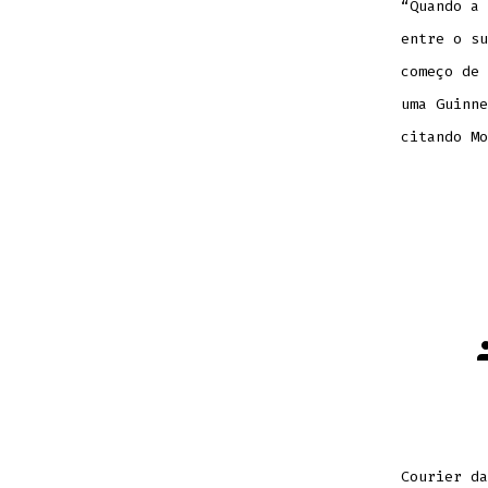
“Quando a 
entre o su
começo de 
uma Guinne
citando Mo
A
d
p
Courier da