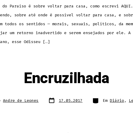
 do Paraíso é sobre voltar para casa, como escrevi AQUI.
endo, sobre até onde é possível voltar para casa, e sobr
m todos os sentidos — morais, sexuais, políticos, da mem
jar um retorno inadvertido e serem ensejados por ele. A 
ano, esse Odisseu […]
Encruzilhada
Data
Categorias
e
Andre de Leones
17.05.2017
Em
Diário
,
L
do
post