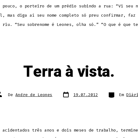
 pouco, o porteiro de um prédio subindo a rua: “Vi seu n
l, mas diga aí seu nome completo só preu confirmar, faz 
 riu. “Seu sobrenome é Leones, olha só.” “O que é que te
Terra à vista.
Data
Categorias
utor
De
Andre de Leones
19.07.2012
Em
Diár
do
o
post
ost
 acidentados três anos e dois meses de trabalho, termine