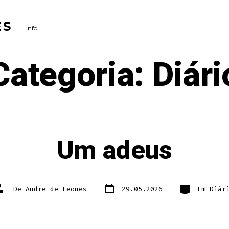
ES
info
Categoria:
Diári
Um adeus
Data
Categorias
utor
De
Andre de Leones
29.05.2026
Em
Diár
do
o
post
ost