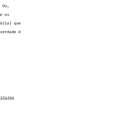
 Ou,
e os
ória) que
verdade é
eituras