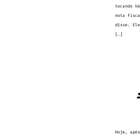
tocando há
nota fisca
disse. Ele
[…]
A
d
p
Hoje, após