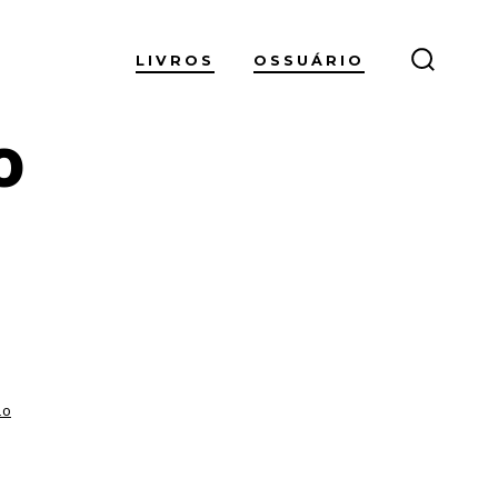
LIVROS
OSSUÁRIO
ALTER
PESQUI
o
io