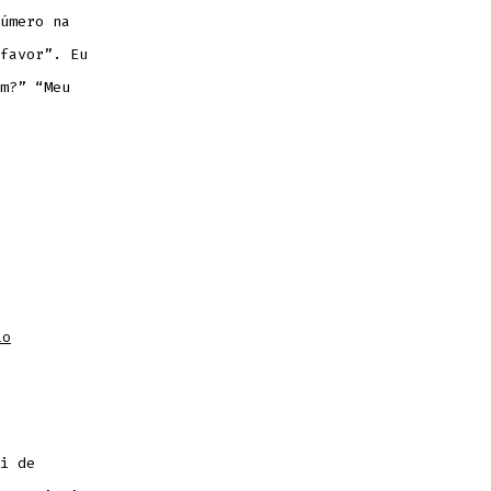
úmero na
favor”. Eu
m?” “Meu
io
i de