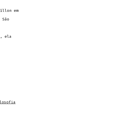
illon em
 São
, ela
losofia