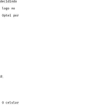
decidindo
 logo no
 Optei por
io
 O celular