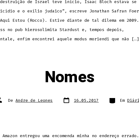
destruição de Israel teve início, Isaac Bloch estava se 
icídio e o exílio judaico”, escreve Jonathan Safran Foer
Aqui Estou (Rocco). Estive diante de tal dilema em 2009.
ss no pub hierosolimita Stardust e, tempos depois,
ntale, enfim encontrei aquele modus moriendi que não […]
Nomes
Data
Categorias
utor
De
Andre de Leones
16.05.2017
Em
Diár
do
o
post
ost
 Amazon entregou uma encomenda minha no endereço errado.