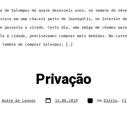
a de Salompas Há quase dezesseis anos, na semana do réve
stava em uma chácara perto de Joanópolis, no interior de
e passaria a virada. Certo dia, uma amiga me chamou para
la à cidade, precisávamos comprar mais bebidas. No carro
 lembra de comprar Salonpas, […]
Privação
Data
Categorias
e
Andre de Leones
15.08.2019
Em
Diário
,
Fi
do
post