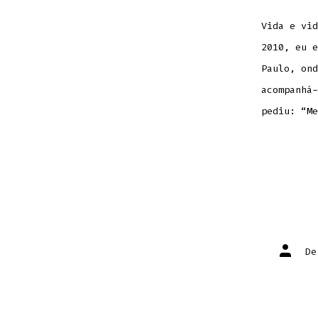
Vida e vid
2010, eu e
Paulo, ond
acompanhá-
pediu: “Me
Autor
D
do
post