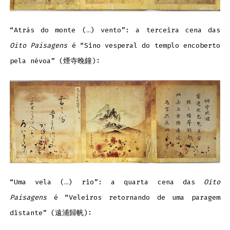
“Atrás do monte (…) vento”: a terceira cena das
Oito Paisagens
é “Sino vesperal do templo encoberto
pela névoa” (煙寺晚鐘):
“Uma vela (…) rio”: a quarta cena das
Oito
Paisagens
é “Veleiros retornando de uma paragem
distante” (遠浦歸帆):