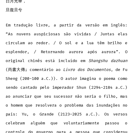
日月光華，
旦復旦兮
Em tradução livre, a partir da versão em inglês:
“As nuvens auspiciosas são vívidas / Juntas elas
circulam ao redor. / O sol e a lua têm brilho e
esplendor, / Retornando aurora após aurora”. O
original chinês está incluído em
Shangshu dazhuan
(尚書大傳; comentário ao
Livro dos Documentos
, de Fu
Sheng (200-100 a.C.)). O autor imagina o poema como
sendo cantado pelo imperador Shun (2294-2184 a.C.)
ao anunciar que seu sucessor não seria o filho, mas
o homem que resolvera o problema das inundações no
país: Yu, o Grande (2123–2025 a.C.). Os versos
celebram alguém que voluntariamente passou o
controle do governo para a pessoa que considerou