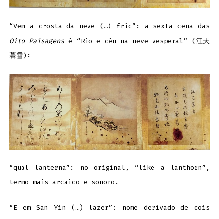
“Vem a crosta da neve (…) frio”: a sexta cena das
Oito Paisagens
é “Rio e céu na neve vesperal” (江天
暮雪):
“qual lanterna”: no original, “like a lanthorn”,
termo mais arcaico e sonoro.
“E em San Yin (…) lazer”: nome derivado de dois