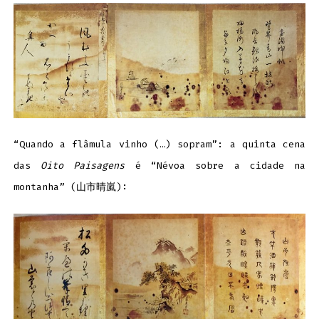
“Quando a flâmula vinho (…) sopram”: a quinta cena
das
Oito Paisagens
é “Névoa sobre a cidade na
montanha” (山市晴嵐):