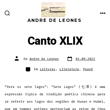
Ir
direto
ALTERNAR
ME
para
ANDRE DE LEONES
PESQUISA
o
conteúdo
Canto XLIX
Data
Autor
De
Andre de Leones
01.09.2022
do
do
post
post
Categorias
Em
Leituras
,
Literatura
,
Pound
“Para os sete lagos”: “Sete Lagos” (七澤) é uma
expressão típica da tradição poética chinesa para
se referir aos lagos das regiões de Hunan e Hubei,
que em tempos antigos pertenciam ao reino de Chou