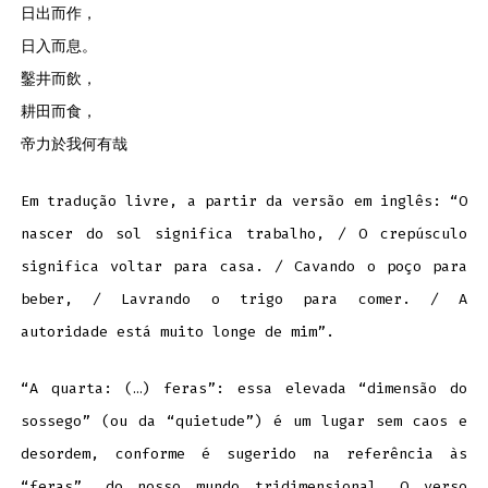
日出而作，
日入而息。
鑿井而飲，
耕田而食，
帝力於我何有哉
Em tradução livre, a partir da versão em inglês: “O
nascer do sol significa trabalho, / O crepúsculo
significa voltar para casa. / Cavando o poço para
beber, / Lavrando o trigo para comer. / A
autoridade está muito longe de mim”.
“A quarta: (…) feras”: essa elevada “dimensão do
sossego” (ou da “quietude”) é um lugar sem caos e
desordem, conforme é sugerido na referência às
“feras”, do nosso mundo tridimensional. O verso