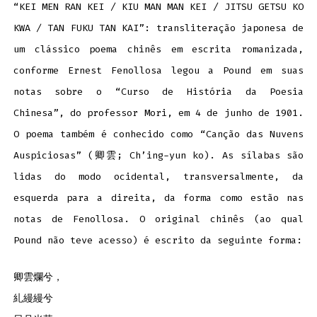
“KEI MEN RAN KEI / KIU MAN MAN KEI / JITSU GETSU KO
KWA / TAN FUKU TAN KAI”: transliteração japonesa de
um clássico poema chinês em escrita romanizada,
conforme Ernest Fenollosa legou a Pound em suas
notas sobre o “Curso de História da Poesia
Chinesa”, do professor Mori, em 4 de junho de 1901.
O poema também é conhecido como “Canção das Nuvens
Auspiciosas” (卿雲; Ch’ing-yun ko). As sílabas são
lidas do modo ocidental, transversalmente, da
esquerda para a direita, da forma como estão nas
notas de Fenollosa. O original chinês (ao qual
Pound não teve acesso) é escrito da seguinte forma:
卿雲爛兮，
糺縵縵兮