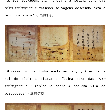
“Gansos selvagens (…) janela”: a sétima cena das
Oito Paisagens
é “Gansos selvagens descendo para o
banco de areia” (平沙雁落):
“Move-se luz na linha norte ao céu; (…) na linha
sul do céu”: a oitava e última cena das
Oito
Paisagens
é “Crepúsculo sobre a pequena vila de
pescadores” (漁村夕照):