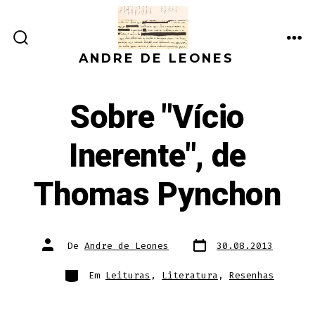
Ir
direto
ALTERNAR
ME
para
ANDRE DE LEONES
PESQUISA
o
conteúdo
Sobre "Vício
Inerente", de
Thomas Pynchon
Data
Autor
De
Andre de Leones
30.08.2013
do
do
post
post
Categorias
Em
Leituras
,
Literatura
,
Resenhas