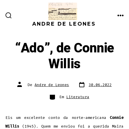
Ir
direto
ALTERNAR
ME
para
ANDRE DE LEONES
PESQUISA
o
conteúdo
“Ado”, de Connie
Willis
Data
Autor
De
Andre de Leones
30.06.2022
do
do
post
post
Categorias
Em
Literatura
Eis um excelente conto da norte-americana
Connie
Willis
(1945). Quem me enviou foi a querida Maira