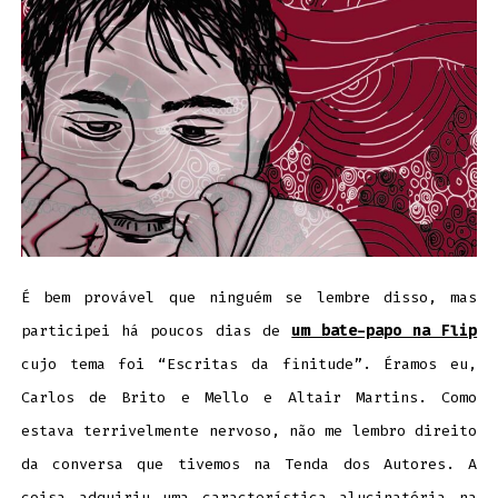
É bem provável que ninguém se lembre disso, mas
participei há poucos dias de
um bate-papo na Flip
cujo tema foi “Escritas da finitude”. Éramos eu,
Carlos de Brito e Mello e Altair Martins. Como
estava terrivelmente nervoso, não me lembro direito
da conversa que tivemos na Tenda dos Autores. A
coisa adquiriu uma característica alucinatória na