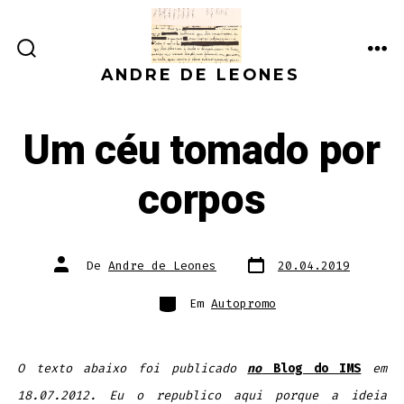
Ir
direto
ALTERNAR
ME
para
ANDRE DE LEONES
PESQUISA
o
conteúdo
Um céu tomado por
corpos
Data
Autor
De
Andre de Leones
20.04.2019
do
do
post
post
Categorias
Em
Autopromo
O texto abaixo foi publicado
no
Blog do IMS
em
18.07.2012. Eu o republico aqui porque a ideia