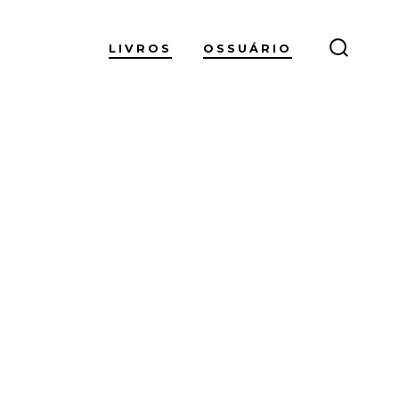
LIVROS
OSSUÁRIO
ALTER
PESQUI
”