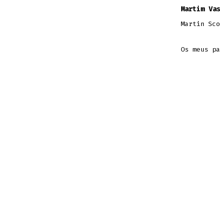
Martim Va
Martin Sc
Os meus p