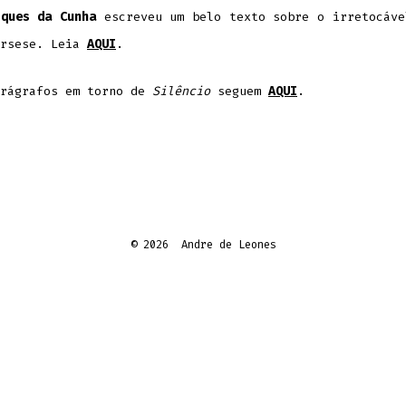
sques da Cunha
escreveu um belo texto sobre o irretocáve
orsese. Leia
AQUI
.
arágrafos em torno de
Silêncio
seguem
AQUI
.
© 2026
Andre de Leones