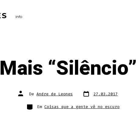
ES
info
Mais “Silêncio
Data
Autor
De
Andre de Leones
27.03.2017
do
do
post
post
Categorias
Em
Coisas que a gente vê no escuro