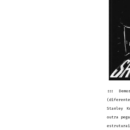
:::
Demor
(diferent
Stanley K
outra pega
estruturai