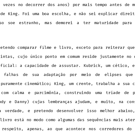
e vezes no decorrer dos anos) por mais tempo antes de m
 de King. Foi uma boa escolha, e não sei explicar direit
so soe estranho, mas demorei a ter maturidade para
etendo comparar filme e livro, exceto para reiterar que
tintas, cujo único ponto em comum reside justamente no 
rficial: a capacidade de assustar. Kubrick, um cético, e
s falhas de sua adaptação por meio de elipses que 
 puramente cinemático; King, um crente, trabalha a sua c
 com calma e parcimônia, construindo uma tríade de p
ndy e Danny) cujas lembranças ajudam, e muito, na con
a verdade, e pretendo desenvolver isso melhor abaixo
livro está no modo como algumas das sequências mais ater
 respeito, apenas, ao que acontece nos corredores do 