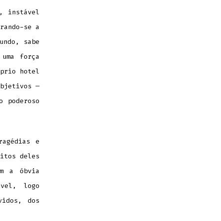
, instável
rando-se a
undo, sabe
 uma força
prio hotel
bjetivos —
o poderoso
ragédias e
itos deles
em a óbvia
vel, logo
vidos, dos