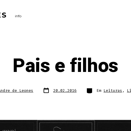
ES
info
Pais e filhos
Data
Categorias
Andre de Leones
20.02.2016
Em
Leituras
,
L
do
post