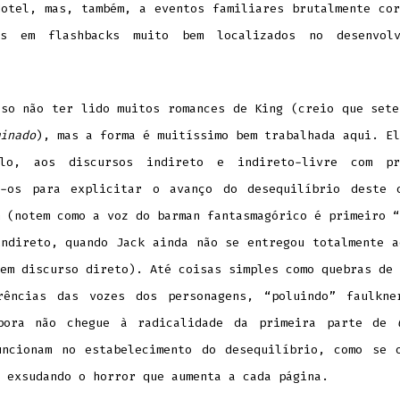
Hotel, mas, também, a eventos familiares brutalmente cor
os em flashbacks muito bem localizados no desenvol
sso não ter lido muitos romances de King (creio que sete
inado
), mas a forma é muitíssimo bem trabalhada aqui. El
lo, aos discursos indireto e indireto-livre com pr
o-os para explicitar o avanço do desequilíbrio deste 
 (notem como a voz do barman fantasmagórico é primeiro “
indireto, quando Jack ainda não se entregou totalmente a
em discurso direto). Até coisas simples como quebras de 
rências das vozes dos personagens, “poluindo” faulkne
bora não chegue à radicalidade da primeira parte de
uncionam no estabelecimento do desequilíbrio, como se 
 exsudando o horror que aumenta a cada página.