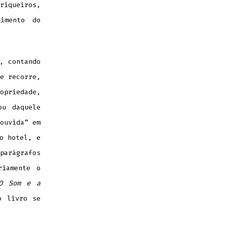
riqueiros,
vimento do
, contando
e recorre,
opriedade,
ou daquele
ouvida” em
o hotel, e
parágrafos
riamente o
O Som e a
o livro se