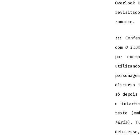
Overlook 
revisitad
romance.
:::
Confe
com
O Ilum
por exemp
utilizand
personagem
discurso 
só depois 
e interfe
texto (em
Fúria
), f
debatesse,