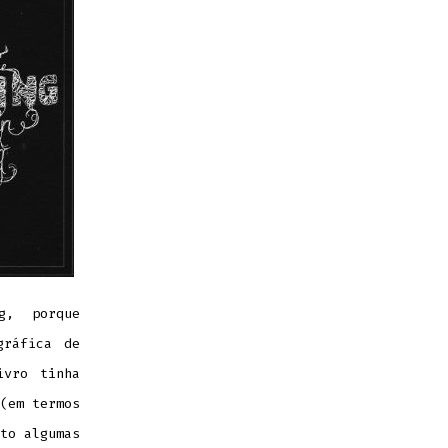
g, porque
gráfica de
ivro tinha
(em termos
to algumas