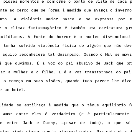
e piores momentos e conforme o ponto de vista de cada p
ente ao cerco que se forma à medida que avança o inverno
ento. A violência maior nasce e se expressa por m
e o clímax fantasmagórico é também uma caricatura gr
cotidianos. A fonte do horror é o núcleo disfuncional
e tenha sofrido violência física de alguém que não dev
o aquilo reconhecerá tal desamparo. Quando o Mal se movi
i que ouvimos. É a voz do pai abusivo de Jack que pr
tar a mulher e o filho. E é a voz transtornada do pai
e o começo em suas visões, quando tudo parece lhe dize
r ao hotel.
lidade se estilhaça à medida que o tênue equilíbrio f
 amor entre eles é verdadeiro (e é particularmente
ade entre Jack e Danny, apesar de tudo), o que só
ntos ainda piores e mais aterrorizantes. Nas entranhas d