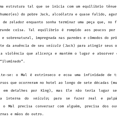
ma estrutura tal que se inicia com um equilíbrio tênue
humor(es) do pobre Jack, alcoólatra e quase falido, agar
o de zelador enquanto sonha terminar uma peça que, no f
rande coisa. Tal equilíbrio é rompido aos poucos por
 e sobrenatural, impregnada nas paredes e cômodos do pró
nte da anuência de seu
veículo
(Jack) para atingir seus o
 a violência que alicerça e mantém o lugar e absorver 
“iluminado”.
lte-se: o Mal é extrínseco e ecoa uma infinidade de t
rsos que ocorreram no hotel ao longo de sete décadas (mu
s em detalhes por King), mas Ele não teria lugar s
cia interna do
veículo
; para se fazer real e palpá
, o Mal precisa conversar com alguém, precisa dos ou
rnas e mãos do outro.