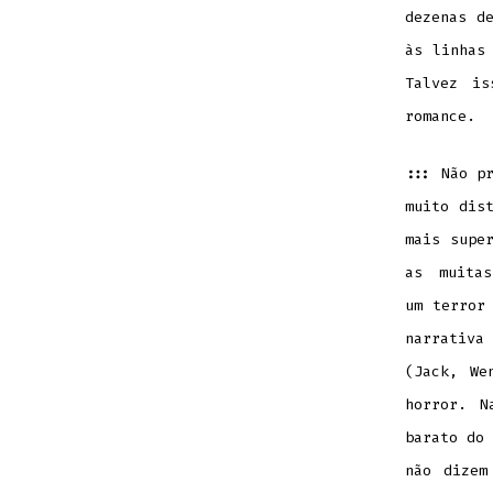
dezenas d
às linhas
Talvez is
romance.
:::
Não pr
muito dis
mais supe
as muita
um terror
narrativa
(Jack, We
horror. N
barato do 
não dizem