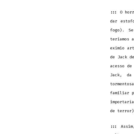
:::
O hor
dar estof
fogo). S
teríamos a
exímio ar
de Jack d
acesso de
Jack, da
tormentos
familiar p
importarí
de terror)
:::
Assim