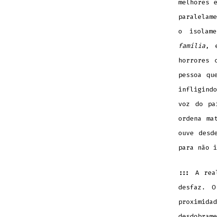
melhores 
paralelam
o isolam
família
, 
horrores 
pessoa qu
infligind
voz do pa
ordena ma
ouve desd
para não i
:::
A rea
desfaz. O
proximid
desdobrame