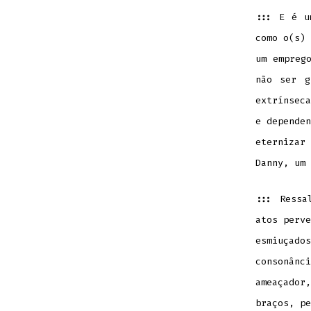
:::
E é u
como o(s) 
um empreg
não ser g
extrínseca
e depende
eternizar
Danny, um 
:::
Ressa
atos perve
esmiuçado
consonân
ameaçador
braços, pe