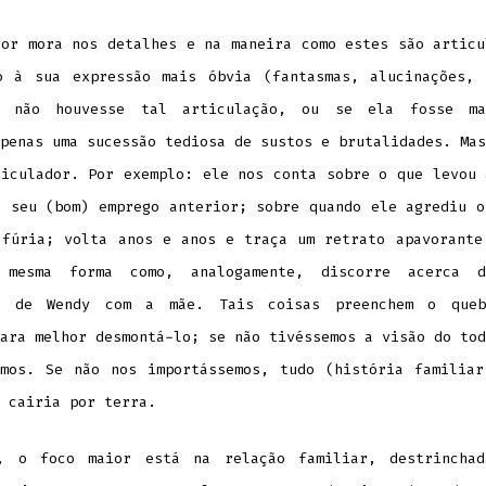
ror mora nos detalhes e na maneira como estes são articu
o à sua expressão mais óbvia (fantasmas, alucinações, 
e não houvesse tal articulação, ou se ela fosse mal
penas uma sucessão tediosa de sustos e brutalidades. Mas
ticulador. Por exemplo: ele nos conta sobre o que levou 
e seu (bom) emprego anterior; sobre quando ele agrediu o
 fúria; volta anos e anos e traça um retrato apavorante
 mesma forma como, analogamente, discorre acerca d
a de Wendy com a mãe. Tais coisas preenchem o queb
ara melhor desmontá-lo; se não tivéssemos a visão do tod
amos. Se não nos importássemos, tudo (história familiar
 cairia por terra.
, o foco maior está na relação familiar, destrincha