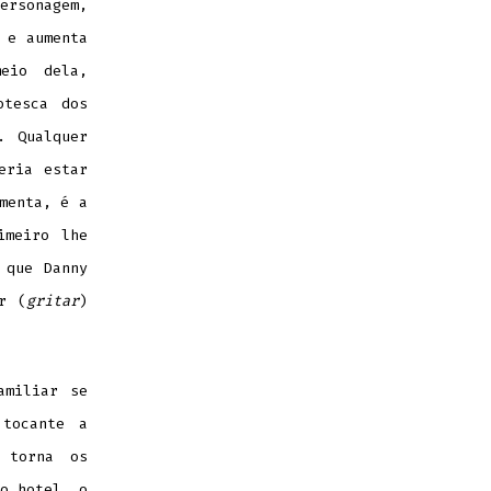
ersonagem,
 e aumenta
eio dela,
otesca dos
. Qualquer
eria estar
menta, é a
imeiro lhe
 que Danny
r (
gritar
)
amiliar se
 tocante a
 torna os
o hotel, o