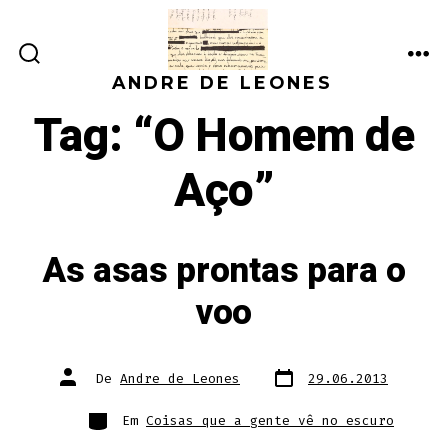
Ir
direto
ALTERNAR
ME
para
ANDRE DE LEONES
PESQUISA
o
Tag:
“O Homem de
conteúdo
Aço”
As asas prontas para o
voo
Data
Autor
De
Andre de Leones
29.06.2013
do
do
post
post
Categorias
Em
Coisas que a gente vê no escuro