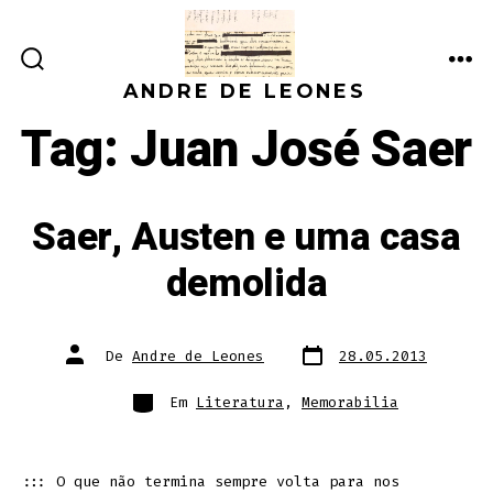
Ir
direto
ALTERNAR
ME
para
ANDRE DE LEONES
PESQUISA
o
Tag:
Juan José Saer
conteúdo
Saer, Austen e uma casa
demolida
Data
Autor
De
Andre de Leones
28.05.2013
do
do
post
post
Categorias
Em
Literatura
,
Memorabilia
::: O que não termina sempre volta para nos