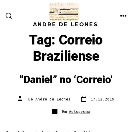
Ir
direto
ALTERNAR
ME
para
ANDRE DE LEONES
PESQUISA
o
Tag:
Correio
conteúdo
Braziliense
“Daniel” no ‘Correio’
Data
Autor
De
Andre de Leones
17.12.2019
do
do
post
post
Categorias
Em
Autopromo