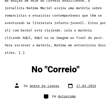
Na edição de hoje do Correio Braziliense, a
jornalista Nahima Maciel assina uma matéria sobre
romancistas e ensaístas contemporâneos que têm se
aventurado na literatura infanto-juvenil. Estou por
ali com Daniel está viajando. Leia a matéria
clicando AQUI, AQUI ou na imagem ao final do post.
Para escrever a matéria, Nahima me entrevistou dias
atrás. […]
No "Correio"
Data
Autor
De
Andre de Leones
27.03.2016
do
do
post
post
Categorias
Em
Autopromo