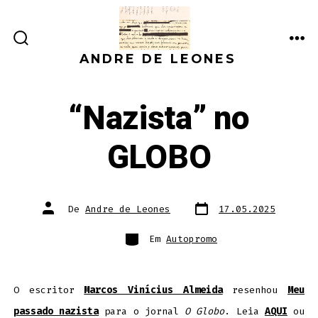
Ir
direto
ALTERNAR
ME
para
ANDRE DE LEONES
PESQUISA
o
conteúdo
“Nazista” no
GLOBO
Data
Autor
De
Andre de Leones
17.05.2025
do
do
post
post
Categorias
Em
Autopromo
O escritor
Marcos Vinícius Almeida
resenhou
Meu
passado nazista
para o jornal
O Globo
. Leia
AQUI
ou