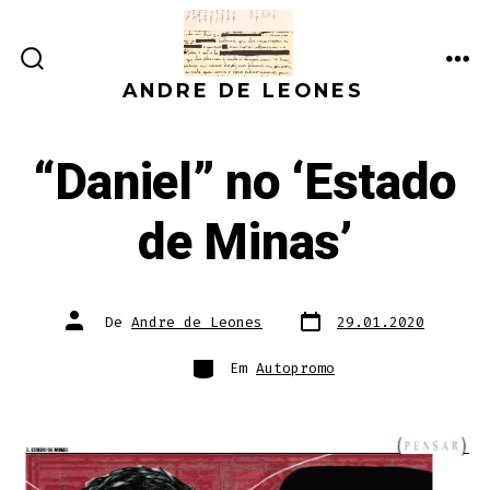
Ir
direto
ALTERNAR
ME
para
ANDRE DE LEONES
PESQUISA
o
conteúdo
“Daniel” no ‘Estado
de Minas’
Data
Autor
De
Andre de Leones
29.01.2020
do
do
post
post
Categorias
Em
Autopromo