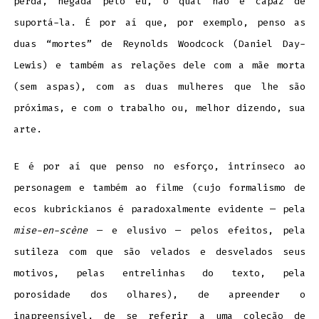
perda, negada pelo eu, o qual não é capaz de
suportá-la. É por aí que, por exemplo, penso as
duas “mortes” de Reynolds Woodcock (Daniel Day-
Lewis) e também as relações dele com a mãe morta
(sem aspas), com as duas mulheres que lhe são
próximas, e com o trabalho ou, melhor dizendo, sua
arte.
E é por aí que penso no esforço, intrínseco ao
personagem e também ao filme (cujo formalismo de
ecos kubrickianos é paradoxalmente evidente — pela
mise-en-scène
— e elusivo — pelos efeitos, pela
sutileza com que são velados e desvelados seus
motivos, pelas entrelinhas do texto, pela
porosidade dos olhares), de apreender o
inapreensível, de se referir a uma coleção de