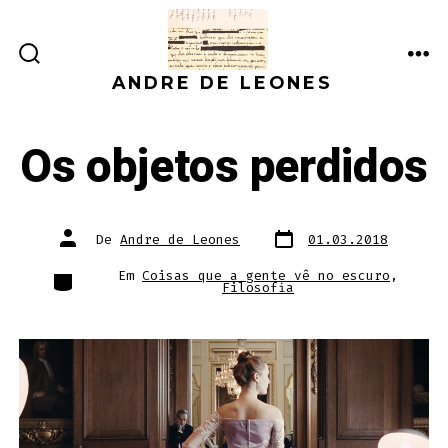
Ir
direto
ALTERNAR
ME
para
ANDRE DE LEONES
PESQUISA
o
conteúdo
Os objetos perdidos
Data
Autor
De
Andre de Leones
01.03.2018
do
do
post
post
Categorias
Em
Coisas que a gente vê no escuro
,
Filosofia