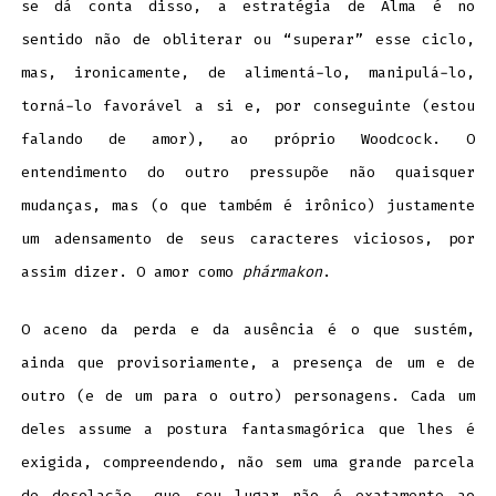
se dá conta disso, a estratégia de Alma é no
sentido não de obliterar ou “superar” esse ciclo,
mas, ironicamente, de alimentá-lo, manipulá-lo,
torná-lo favorável a si e, por conseguinte (estou
falando de amor), ao próprio Woodcock. O
entendimento do outro pressupõe não quaisquer
mudanças, mas (o que também é irônico) justamente
um adensamento de seus caracteres viciosos, por
assim dizer. O amor como
phármakon
.
O aceno da perda e da ausência é o que sustém,
ainda que provisoriamente, a presença de um e de
outro (e de um para o outro) personagens. Cada um
deles assume a postura fantasmagórica que lhes é
exigida, compreendendo, não sem uma grande parcela
de desolação, que seu lugar não é exatamente ao