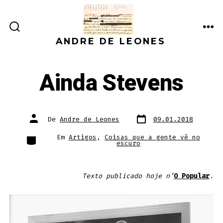
Ir
direto
ALTERNAR
ME
para
ANDRE DE LEONES
PESQUISA
o
conteúdo
Ainda Stevens
Data
Autor
De
Andre de Leones
09.01.2018
do
do
post
post
Categorias
Em
Artigos
,
Coisas que a gente vê no
escuro
Texto publicado hoje n’
O Popular
.