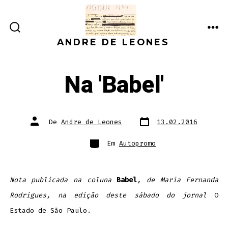
Ir
direto
ALTERNAR
ME
para
ANDRE DE LEONES
PESQUISA
o
conteúdo
Na 'Babel'
Data
Autor
De
Andre de Leones
13.02.2016
do
do
post
post
Categorias
Em
Autopromo
Nota publicada na coluna
Babel
, de Maria Fernanda
Rodrigues, na edição deste sábado do jornal
O
Estado de São Paulo.