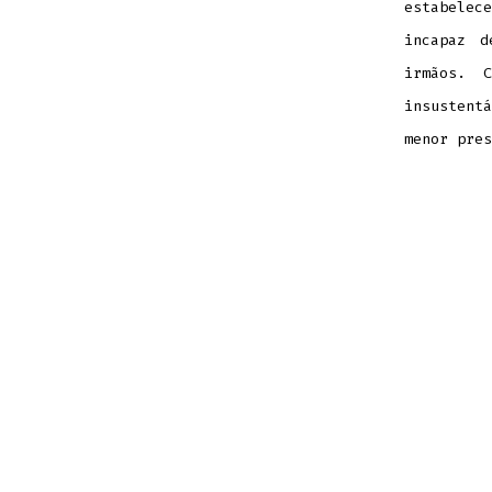
estabelec
incapaz d
irmãos. 
insustent
menor pres