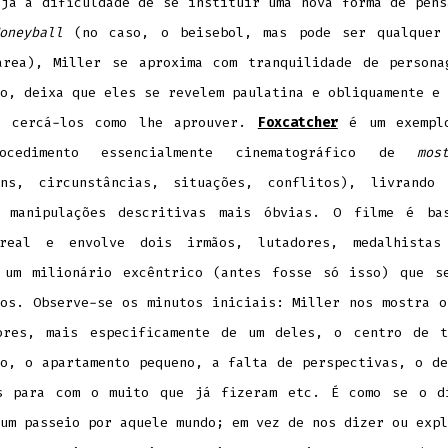
eja a dificuldade de se instituir uma nova forma de pens
oneyball
(no caso, o beisebol, mas pode ser qualquer
área), Miller se aproxima com tranquilidade de persona
o, deixa que eles se revelem paulatina e obliquamente e 
r cercá-los como lhe aprouver.
Foxcatcher
é um exemplo
ocedimento essencialmente cinematográfico de
mos
ens, circunstâncias, situações, conflitos), livrando
 manipulações descritivas mais óbvias. O filme é ba
real e envolve dois irmãos, lutadores, medalhistas
 um milionário excêntrico (antes fosse só isso) que s
los. Observe-se os minutos iniciais: Miller nos mostra o
ores, mais especificamente de um deles, o centro de t
do, o apartamento pequeno, a falta de perspectivas, o de
s para com o muito que já fizeram etc. É como se o d
um passeio por aquele mundo; em vez de nos dizer ou expl