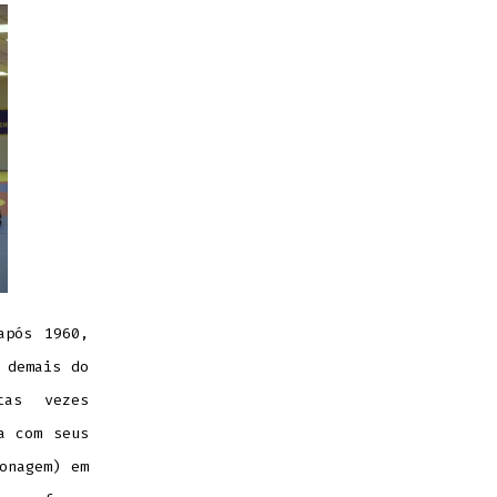
após 1960,
 demais do
tas vezes
a com seus
onagem) em