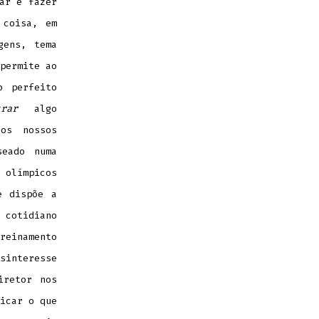
ar e fazer
 coisa, em
gens, tema
permite ao
 perfeito
trar
algo
 os nossos
seado numa
 olímpicos
e dispõe a
 cotidiano
reinamento
sinteresse
iretor nos
icar o que