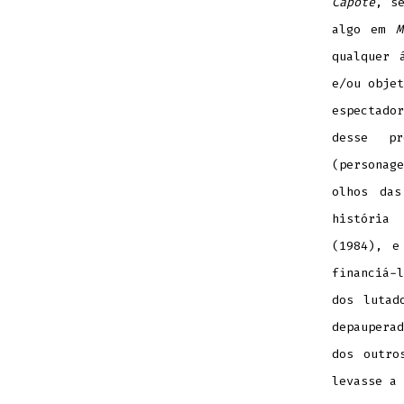
Capote
, s
algo em
M
qualquer 
e/ou objet
espectado
desse pr
(personag
olhos das
história 
(1984), e
financiá-
dos lutad
depaupera
dos outro
levasse a 