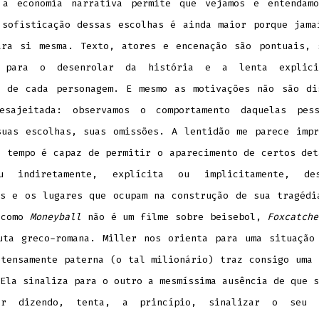
 a economia narrativa permite que vejamos e entendam
 sofisticação dessas escolhas é ainda maior porque jama
ara si mesma. Texto, atores e encenação são pontuais, 
o para o desenrolar da história e a lenta explici
s de cada personagem. E mesmo as motivações não são di
esajeitada: observamos o comportamento daquelas pes
suas escolhas, suas omissões. A lentidão me parece impr
o tempo é capaz de permitir o aparecimento de certos det
u indiretamente, explícita ou implicitamente, de
ns e os lugares que ocupam na construção de sua tragédi
 como
Moneyball
não é um filme sobre beisebol,
Foxcatche
uta greco-romana. Miller nos orienta para uma situação
etensamente paterna (o tal milionário) traz consigo uma 
Ela sinaliza para o outro a mesmíssima ausência de que s
or dizendo, tenta, a princípio, sinalizar o seu c