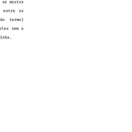
 se mostra
e entre os
do termo)
eles sem a
inha.