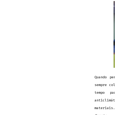
Quando pe
sempre co
tempo pa
anticlimá
materiais