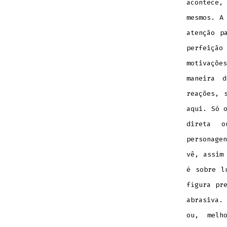
acontece,
mesmos. A
atenção p
perfeiçã
motivaçõe
maneira d
reações, 
aqui. Só 
direta o
personage
vê, assim
é sobre l
figura pr
abrasiva. 
ou, melh