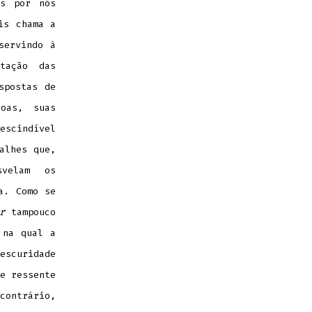
os por nós
is chama a
servindo à
tação das
spostas de
soas, suas
escindível
alhes que,
svelam os
a. Como se
r
tampouco
 na qual a
escuridade
e ressente
ontrário,