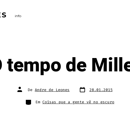
ES
info
 tempo de Mill
Data
Autor
De
Andre de Leones
28.01.2015
do
do
post
post
Categorias
Em
Coisas que a gente vê no escuro