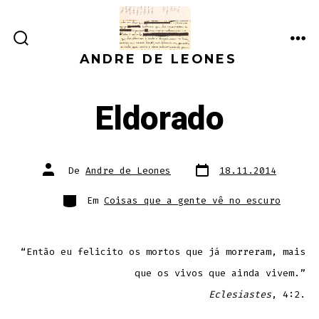
Ir
direto
ALTERNAR
ME
para
ANDRE DE LEONES
PESQUISA
o
conteúdo
Eldorado
Data
Autor
De
Andre de Leones
18.11.2014
do
do
post
post
Categorias
Em
Coisas que a gente vê no escuro
“Então eu felicito os mortos que já morreram, mais
que os vivos que ainda vivem.”
Eclesiastes
, 4:2.