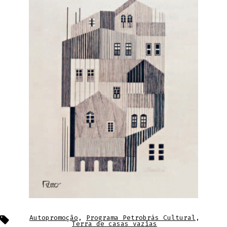
Tags
Autopromoção
,
Programa Petrobrás Cultural
,
Terra de casas vazias