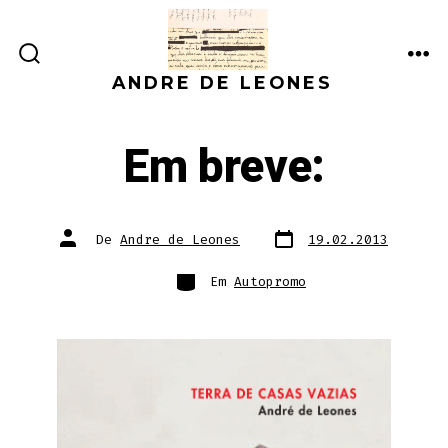
Ir
direto
ALTERNAR
ME
para
ANDRE DE LEONES
PESQUISA
o
conteúdo
Em breve:
Data
Autor
De
Andre de Leones
19.02.2013
do
do
post
post
Categorias
Em
Autopromo