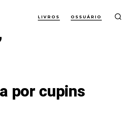
LIVROS
OSSUÁRIO
ALTER
PESQUI
”
a por cupins