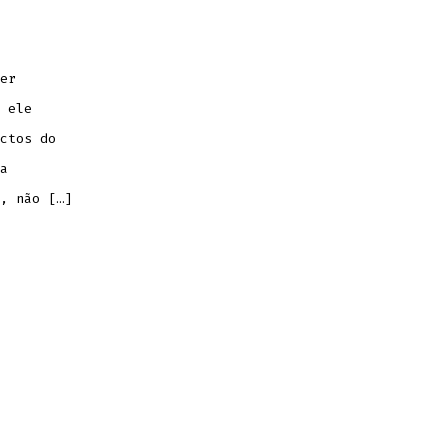
er
 ele
ctos do
a
, não […]