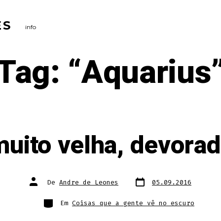
ES
info
Tag:
“Aquarius
ito velha, devorad
Data
Autor
De
Andre de Leones
05.09.2016
do
do
post
post
Categorias
Em
Coisas que a gente vê no escuro