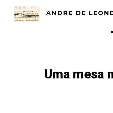
Ir
direto
ANDRE DE LEON
para
o
conteúdo
Uma mesa mu