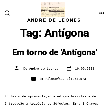
Ir
direto
ALTERNAR
ME
para
ANDRE DE LEONES
PESQUISA
o
Tag:
Antígona
conteúdo
Em torno de 'Antígona'
Data
Autor
De
Andre de Leones
16.09.2012
do
do
post
post
Categorias
Em
Filosofia
,
Literatura
No texto de apresentação à edição brasileira de
Introdução à tragédia de Sófocles, Ernani Chaves