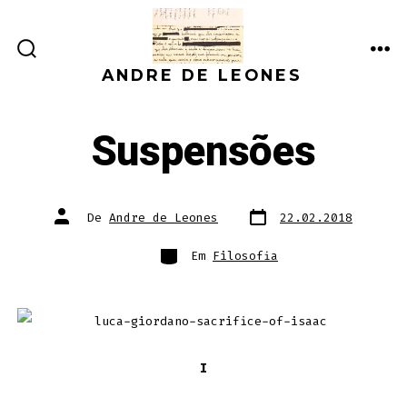
Ir
direto
ALTERNAR
ME
para
ANDRE DE LEONES
PESQUISA
o
conteúdo
Suspensões
Data
Autor
De
Andre de Leones
22.02.2018
do
do
post
post
Categorias
Em
Filosofia
I