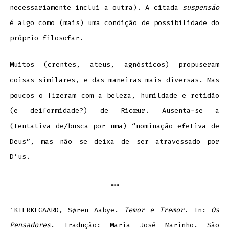
necessariamente inclui a outra). A citada
suspensão
é algo como (mais) uma condição de possibilidade do
próprio filosofar.
Muitos (crentes, ateus, agnósticos) propuseram
coisas similares, e das maneiras mais diversas. Mas
poucos o fizeram com a beleza, humildade e retidão
(e deiformidade?) de Ricœur. Ausenta-se a
(tentativa de/busca por uma) “nominação efetiva de
Deus”, mas não se deixa de ser atravessado por
D’us.
……
¹KIERKEGAARD, Søren Aabye.
Temor e Tremor
. In:
Os
Pensadores
. Tradução: Maria José Marinho. São