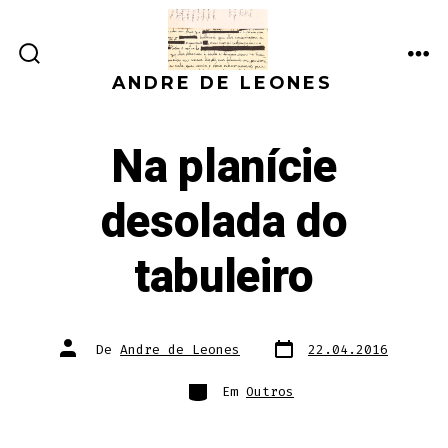
Ir
direto
ALTERNAR
ME
para
ANDRE DE LEONES
PESQUISA
o
conteúdo
Na planície
desolada do
tabuleiro
Data
Autor
De
Andre de Leones
22.04.2016
do
do
post
post
Categorias
Em
Outros